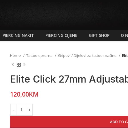
PIERCING NAKIT
PIERCING CIJENE
GIFT SHOP
O 
Home
Tattoo oprema
Gripovi / Dijelovi za tattoo mašine
Eli
Elite Click 27mm Adjustab
120,00
KM
ADD TO C