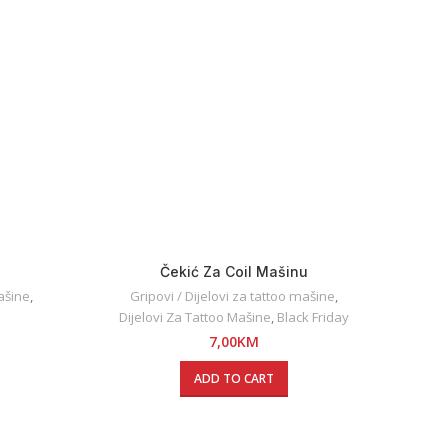
Čekić Za Coil Mašinu
Elite 
mašine
,
Gripovi / Dijelovi za tattoo mašine
,
Gr
Dijelovi Za Tattoo Mašine
,
Black Friday
7,00
KM
ADD TO CART