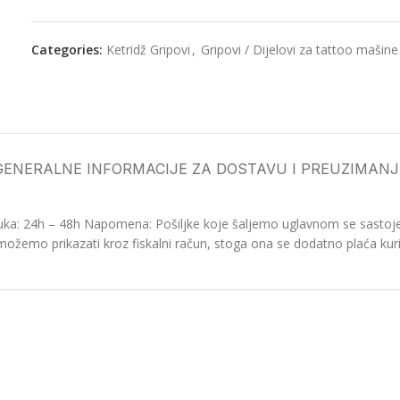
Categories:
Ketridž Gripovi
,
Gripovi / Dijelovi za tattoo mašine
GENERALNE INFORMACIJE ZA DOSTAVU I PREUZIMANJ
ka: 24h – 48h Napomena: Pošiljke koje šaljemo uglavnom se sastoje o
možemo prikazati kroz fiskalni račun, stoga ona se dodatno plaća kurir