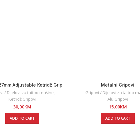
27mm Adjustable Ketridž Grip
Metalni Gripovi
vi / Dijelovi za tattoo mašine
,
Gripovi / Dijelovi za tattoo 
Ketridž Gripovi
Alu Gripovi
30,00
KM
15,00
KM
ADD TO CART
ADD TO CART