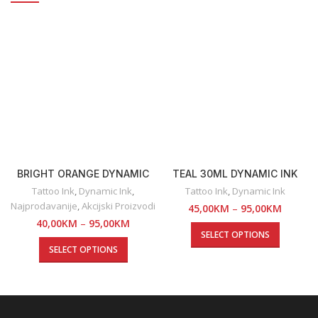
BRIGHT ORANGE DYNAMIC
TEAL 30ML DYNAMIC INK
INK
Tattoo Ink
,
Dynamic Ink
,
Tattoo Ink
,
Dynamic Ink
Najprodavanije
,
Akcijski Proizvodi
45,00
KM
–
95,00
KM
40,00
KM
–
95,00
KM
SELECT OPTIONS
SELECT OPTIONS