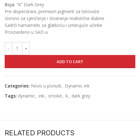
Boja
: “K” Dark Grey
Pre-disperzirani, premium pigment za tetovaže
Izvrsno za sjenčenje i stvaranje realistične dubine
Sadrži hamamelis za glatkoću i umirujuće učinke
Proizvedeno u SAD-u
ADD TO CART
Categories:
Novo u ponudi
,
Dynamic Ink
Tags:
dynamic
,
ink
,
smoke
,
k
,
dark grey
RELATED PRODUCTS