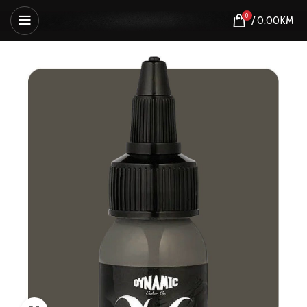
0
/
0,00
KM