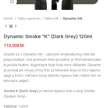
Click to enlarge
Home
Tattoo oprema
Tattoo Ink
Dynamic Ink
Dynamic Smoke “K” (Dark Grey) 120ml
110,00
KM
Izrazite se s Dynamic Ink – izborom umjetnika koji žele biti
prepoznatljivi. Ova premium tinta posebno je formulirana kako
bi pružila hrabre, dugotrajne boje koje neće izblijediti. Dynamic
je poznat po svojoj crnoj tinti za tetovaže koja se bez napora
upija u kožu i održava svoju duboku nijansu čak i nakon što se
tetovaža zaliječi.
Smoke K (Dark Grey)
je tamna nijansa sive u seriji Smoke
Opaque Greys.
Veličina
: 120ml