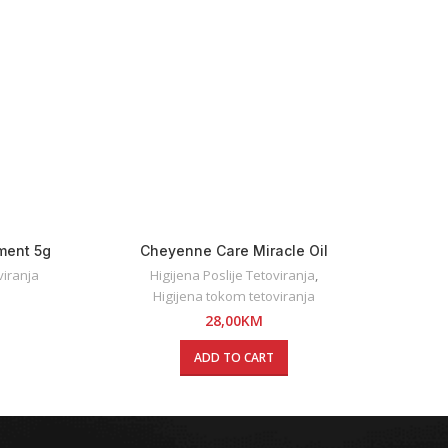
ment 5g
Cheyenne Care Miracle Oil
Emalla
viranja
Higijena Poslije Tetoviranja
,
Hig
Higijena tokom tetoviranja
28,00
KM
ADD TO CART