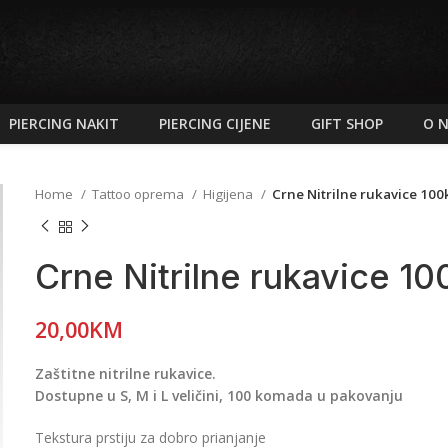
PIERCING NAKIT
PIERCING CIJENE
GIFT SHOP
O 
Home
Tattoo oprema
Higijena
Crne Nitrilne rukavice 100k
Crne Nitrilne rukavice 10
20,00
KM
Zaštitne nitrilne rukavice.
Dostupne u S, M i L veličini, 100 komada u pakovanju
Tekstura prstiju za dobro prianjanje