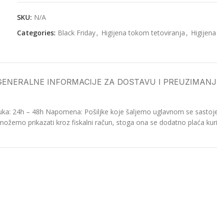
SKU:
N/A
Categories:
Black Friday
,
Higijena tokom tetoviranja
,
Higijena
GENERALNE INFORMACIJE ZA DOSTAVU I PREUZIMANJ
ka: 24h – 48h Napomena: Pošiljke koje šaljemo uglavnom se sastoje o
možemo prikazati kroz fiskalni račun, stoga ona se dodatno plaća kurir