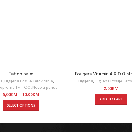
Tattoo balm
Fougera Vitamin A & D Oint
na
,
Higijena Poslije Tetoviranja
,
Higijena
,
Higijena Poslije Teto
 oprema TATTOO
,
Novo u ponudi
2,00
KM
5,00
KM
–
10,00
KM
ADD TO CART
SELECT OPTIONS