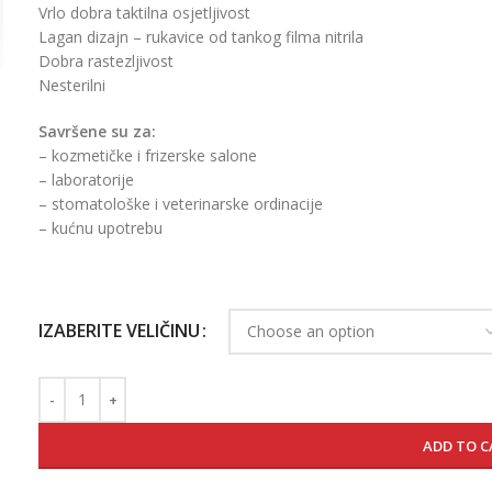
Vrlo dobra taktilna osjetljivost
Lagan dizajn – rukavice od tankog filma nitrila
Dobra rastezljivost
Nesterilni
Savršene su za:
– kozmetičke i frizerske salone
– laboratorije
– stomatološke i veterinarske ordinacije
– kućnu upotrebu
IZABERITE VELIČINU
ADD TO C