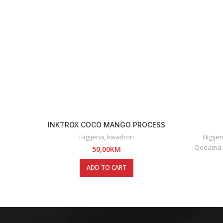
INKTROX COCO MANGO PROCESS
TATTOO BUTTER – 200 ML
Higijena
,
kwadron
Higije
Dodatna
50,00
KM
ADD TO CART