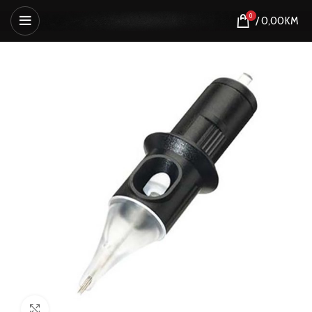
0
/
0,00
KM
Click to enlarge