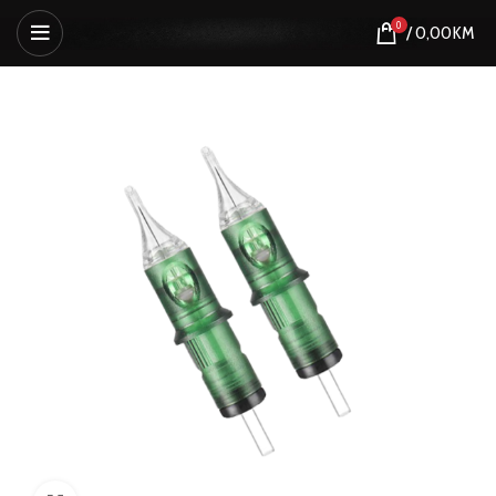
0
/
0,00
KM