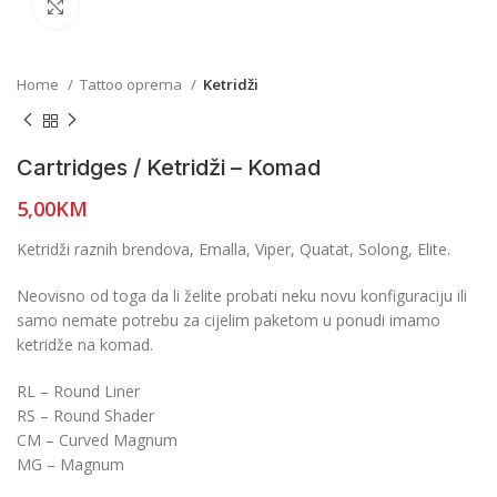
Click to enlarge
Home
Tattoo oprema
Ketridži
Cartridges / Ketridži – Komad
5,00
KM
Ketridži raznih brendova, Emalla, Viper, Quatat, Solong, Elite.
Neovisno od toga da li želite probati neku novu konfiguraciju ili
samo nemate potrebu za cijelim paketom u ponudi imamo
ketridže na komad.
RL – Round Liner
RS – Round Shader
CM – Curved Magnum
MG – Magnum