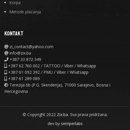
Korpa
Metode plaćanja
KONTAKT
zi_contact@yahoo.com
info@zix.ba
+387 33 872 349
+387 62 760 002 / TATTOO / Viber / Whatsapp
+387 61 092 392 / PMU / Viber / Whatsapp
+387 61 289 089
Terezija bb (P.G. Skenderija), 71000 Sarajevo, Bosna i
Hercegovina
© Copyright 2022
Zix.ba.
Sva prava pridržana.
dev by
semperlabs