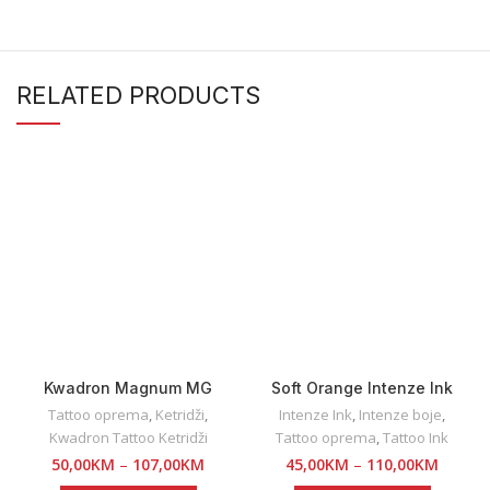
RELATED PRODUCTS
Kwadron Magnum MG
Soft Orange Intenze Ink
Tattoo oprema
,
Ketridži
,
Intenze Ink
,
Intenze boje
,
Kwadron Tattoo Ketridži
Tattoo oprema
,
Tattoo Ink
50,00
KM
–
107,00
KM
45,00
KM
–
110,00
KM