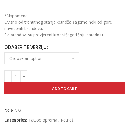
*Napomena
Ovisno od trenutnog stanja ketridža šaljemo neki od gore
navedenih brendova.
Svi brendovi su provjereni kroz višegodišnju saradnju.
ODABERITE VERZIJU:
ADD TO CART
SKU:
N/A
Categories:
Tattoo oprema
,
Ketridži