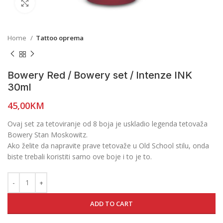
Click to enlarge
Home
Tattoo oprema
Bowery Red / Bowery set / Intenze INK
30ml
45,00
KM
Ovaj set za tetoviranje od 8 boja je uskladio legenda tetovaža
Bowery Stan Moskowitz.
Ako želite da napravite prave tetovaže u Old School stilu, onda
biste trebali koristiti samo ove boje i to je to.
ADD TO CART