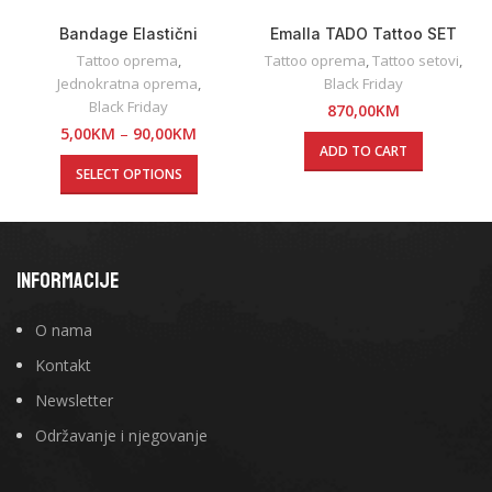
Bandage Elastični
Emalla TADO Tattoo SET
Samoljepljivi Zavoji 5cmx5m
Tattoo oprema
,
Tattoo oprema
,
Tattoo setovi
,
Jednokratna oprema
,
Black Friday
Black Friday
870,00
KM
5,00
KM
–
90,00
KM
ADD TO CART
SELECT OPTIONS
INFORMACIJE
O nama
Kontakt
Newsletter
Održavanje i njegovanje