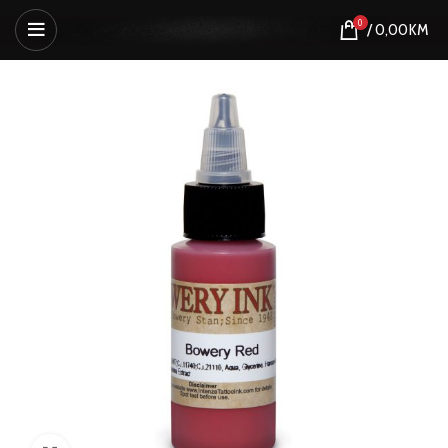
0
/
0,00
KM