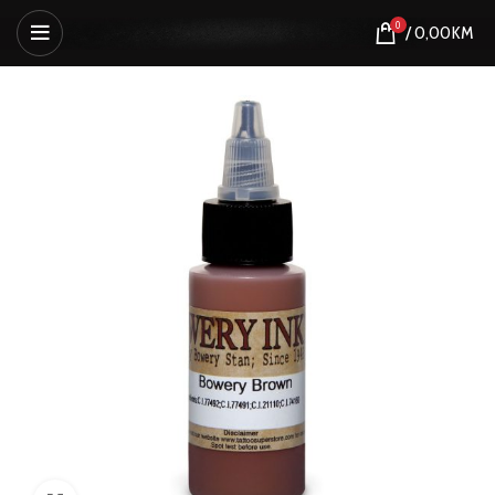
0
/
0,00
KM