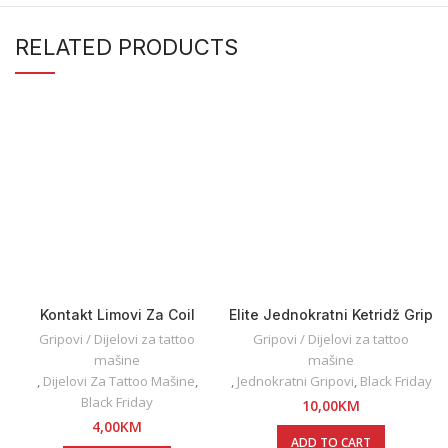
RELATED PRODUCTS
Kontakt Limovi Za Coil
Elite Jednokratni Ketridž Grip
Mašinu 1KOM
Threaded
Gripovi / Dijelovi za tattoo
Gripovi / Dijelovi za tattoo
mašine
mašine
,
Dijelovi Za Tattoo Mašine
,
,
Jednokratni Gripovi
,
Black Friday
Black Friday
10,00
KM
4,00
KM
ADD TO CART