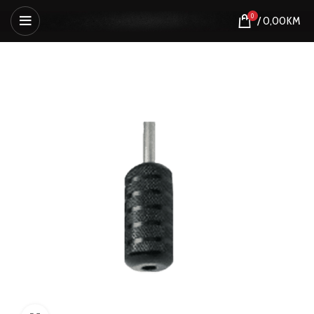
0
/
0,00
KM