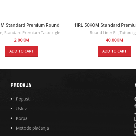
OM Standard Premium Round
11RL 50KOM Standard Premi
Liner Tattoo Igla
Liner Tattoo Igle
le
,
Standard Premium Tattoo Igle
Round Liner RL
,
Tattoo ig
2,00
KM
40,00
KM
ADD TO CART
ADD TO CART
PRODAJA
Popusti
Uslovi
Korpa
Metode plaćanja