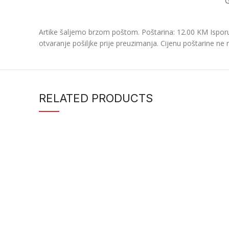
Artike šaljemo brzom poštom. Poštarina: 12.00 KM Isporu
otvaranje pošiljke prije preuzimanja. Cijenu poštarine ne 
RELATED PRODUCTS