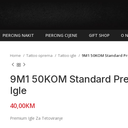
PIERCING NAKIT
PIERCING CIJENE
GIFT SHOP
O 
Home
Tattoo oprema
Tattoo igle
9M1 50KOM Standard Pr
9M1 50KOM Standard Pr
Igle
40,00
KM
Premium Igle Za Tetoviranje