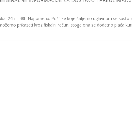
GENERALNE INFORMACIJE ZA DOSTAVU I PREUZIMANJ
ka: 24h – 48h Napomena: Pošiljke koje šaljemo uglavnom se sastoje o
možemo prikazati kroz fiskalni račun, stoga ona se dodatno plaća kurir