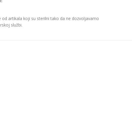
E
d artikala koji su sterilni tako da ne dozvoljavamo
skoj službi.