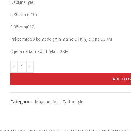
Debljina igle:
0,30mm (010)
0,35mm(012)
Paket mix 50 komada (minimalno 5 istih) cijena 50KM
Cijena na komad : 1 igla – 2KM
ADD TO C
Categories:
Magnum M1
,
Tattoo igle