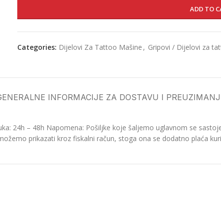
ADD TO C
Categories:
Dijelovi Za Tattoo Mašine
,
Gripovi / Dijelovi za t
GENERALNE INFORMACIJE ZA DOSTAVU I PREUZIMANJ
ka: 24h – 48h Napomena: Pošiljke koje šaljemo uglavnom se sastoje o
možemo prikazati kroz fiskalni račun, stoga ona se dodatno plaća kurir