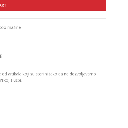
ART
attoo mašine
E
d artikala koji su sterilni tako da ne dozvoljavamo
skoj službi.