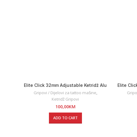
Elite Click 32mm Adjustable Ketridž Alu
Elite Cli
Grip
Gripovi / Dijelovi za tattoo mašine
,
Gripo
Ketridž Gripovi
100,00
KM
ADD TO CART