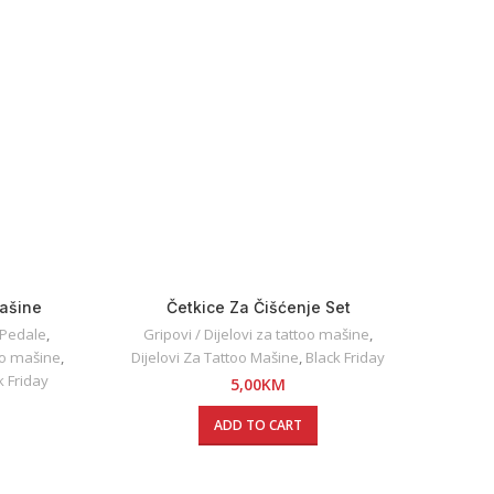
Mašine
Četkice Za Čišćenje Set
Al
/ Pedale
,
Gripovi / Dijelovi za tattoo mašine
,
Gr
too mašine
,
Dijelovi Za Tattoo Mašine
,
Black Friday
Dij
k Friday
5,00
KM
ADD TO CART