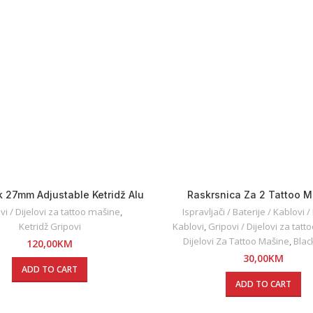
ck 27mm Adjustable Ketridž Alu
Raskrsnica Za 2 Tattoo 
Grip
vi / Dijelovi za tattoo mašine
,
Ispravljači / Baterije / Kablovi 
Ketridž Gripovi
Kablovi
,
Gripovi / Dijelovi za tat
Dijelovi Za Tattoo Mašine
,
Blac
120,00
KM
30,00
KM
ADD TO CART
ADD TO CART