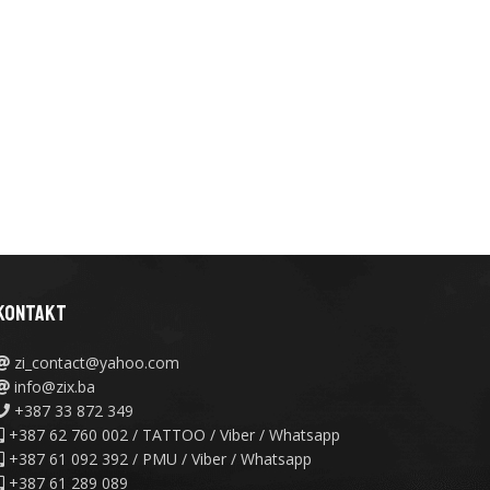
KONTAKT
zi_contact@yahoo.com
info@zix.ba
+387 33 872 349
+387 62 760 002 / TATTOO / Viber / Whatsapp
+387 61 092 392 / PMU / Viber / Whatsapp
+387 61 289 089