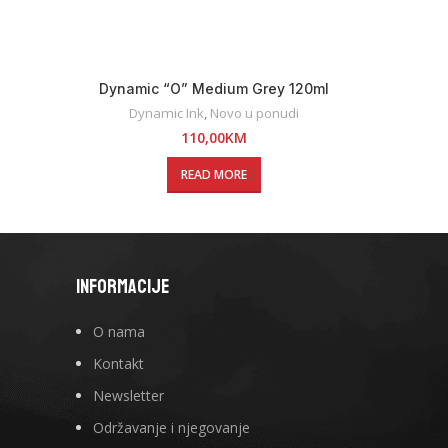
Dynamic “O” Medium Grey 120ml
Dynamic Ink
,
Novo u ponudi
110,00
KM
READ MORE
INFORMACIJE
O nama
Kontakt
Newsletter
Održavanje i njegovanje