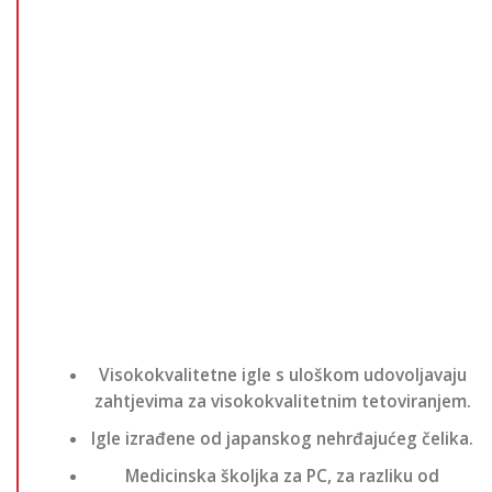
Visokokvalitetne igle s uloškom udovoljavaju
zahtjevima za visokokvalitetnim tetoviranjem.
Igle izrađene od japanskog nehrđajućeg čelika.
Medicinska školjka za PC, za razliku od