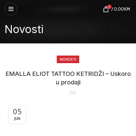
0
/
0,00
KM
Novosti
NOVOSTI
EMALLA ELIOT TATTOO KETRIDŽI – Uskoro
u prodaji
ZIX
05
JUN