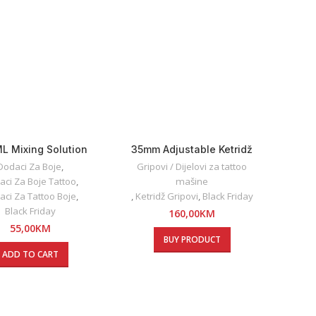
L Mixing Solution
35mm Adjustable Ketridž
Dynamic
Grip
Dodaci Za Boje
,
Gripovi / Dijelovi za tattoo
aci Za Boje Tattoo
,
mašine
aci Za Tattoo Boje
,
,
Ketridž Gripovi
,
Black Friday
Black Friday
160,00
KM
55,00
KM
BUY PRODUCT
ADD TO CART