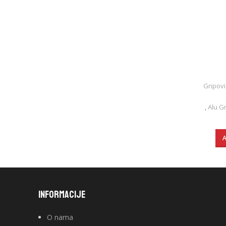
Gripovi 
,
Alu G
INFORMACIJE
O nama