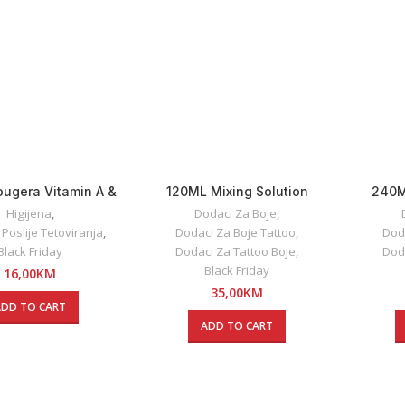
ugera Vitamin A &
120ML Mixing Solution
240M
Ointment 5g
Dynamic
Higijena
,
Dodaci Za Boje
,
 Poslije Tetoviranja
,
Dodaci Za Boje Tattoo
,
Dod
Black Friday
Dodaci Za Tattoo Boje
,
Dod
Black Friday
16,00
KM
35,00
KM
ADD TO CART
ADD TO CART