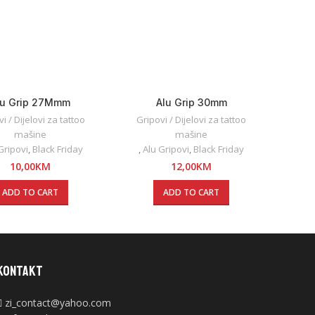
lu Grip 27Mmm
Alu Grip 30mm
i / Dijelovi za tattoo
Gripovi / Dijelovi za tattoo
mašine
mašine
Gripovi
,
Black Friday
,
Alu Gripovi
,
Black Friday
10,00
KM
12,00
KM
ADD TO CART
ADD TO CART
KONTAKT
zi_contact@yahoo.com