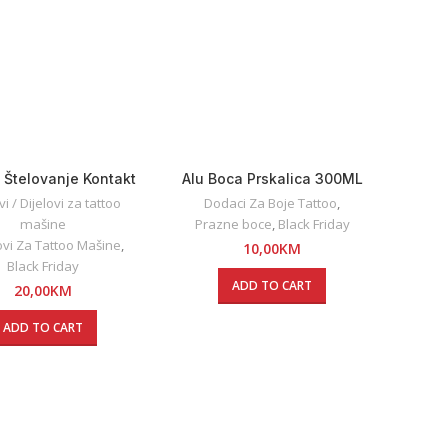
a Štelovanje Kontakt
Alu Boca Prskalica 300ML
Lima
i / Dijelovi za tattoo
Dodaci Za Boje Tattoo
,
mašine
Prazne boce
,
Black Friday
ovi Za Tattoo Mašine
,
10,00
KM
Black Friday
ADD TO CART
20,00
KM
ADD TO CART