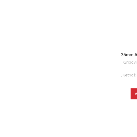
35mm Ad
Gripovi 
,
Ketridž