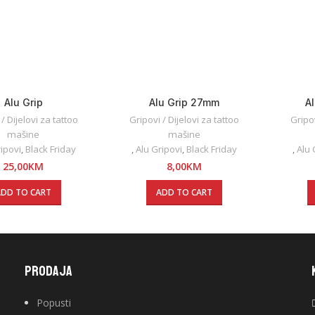
Alu Grip
Alu Grip 27mm
A
/ Dijelovi za tattoo
Gripovi / Dijelovi za tattoo
Gripov
mašine
mašine
ripovi
,
Black Friday
,
Alu Gripovi
,
Black Friday
,
Alu 
25,00
KM
8,00
KM
ADD TO CART
ADD TO CART
PRODAJA
Popusti