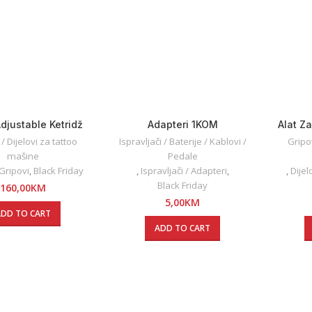
justable Ketridž
Adapteri 1KOM
Alat Z
Grip
/ Dijelovi za tattoo
Ispravljači / Baterije / Kablovi /
Gripov
mašine
Pedale
 Gripovi
,
Black Friday
,
Ispravljači / Adapteri
,
,
Dijel
Black Friday
160,00
KM
5,00
KM
ADD TO CART
ADD TO CART