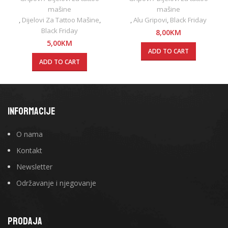
mašine
mašine
,
Dijelovi Za Tattoo Mašine
,
,
Alu Gripovi
,
Black Friday
Black Friday
8,00
KM
5,00
KM
ADD TO CART
ADD TO CART
INFORMACIJE
O nama
Kontakt
Newsletter
Održavanje i njegovanje
PRODAJA