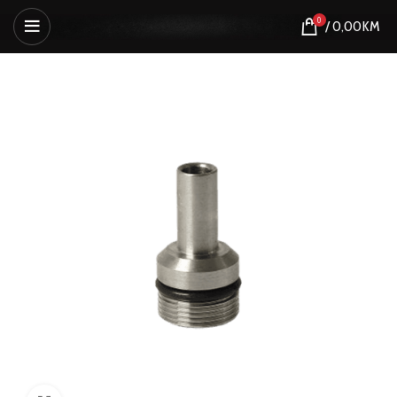
0
/
0,00
KM