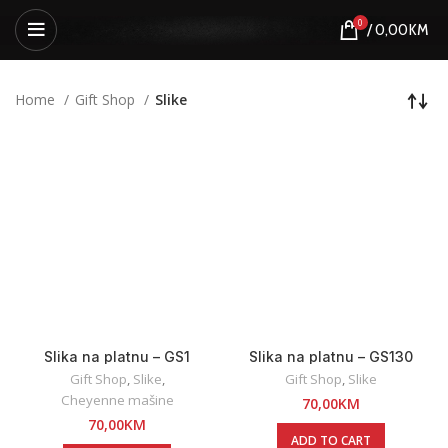
0
/
0,00
KM
Home
Gift Shop
Slike
Slika na platnu – GS1
Slika na platnu – GS130
Gift Shop
,
Slike
,
Gift Shop
,
Slike
Cheyenne mašine
70,00
KM
70,00
KM
ADD TO CART