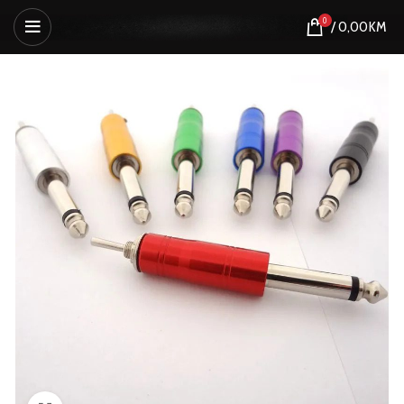
0
/
0,00
KM