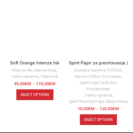
Soft Orange Intenze Ink
Spirit Papir za precrtavanje /
Ručno / Termalno
Intenze Ink
,
Intenze boje
,
Dodatna oprema TATTOO
,
Tattoo oprema
,
Tattoo Ink
Stencil + Pribor Za Crtanje
,
Spirit Papir Za Ručno
45,00
KM
–
110,00
KM
Precrtavanje
SELECT OPTIONS
,
Tattoo oprema
,
Spirit Thermal Papir
,
Black Friday
10,00
KM
–
120,00
KM
SELECT OPTIONS