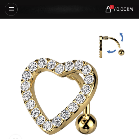
0
/
0,00
KM