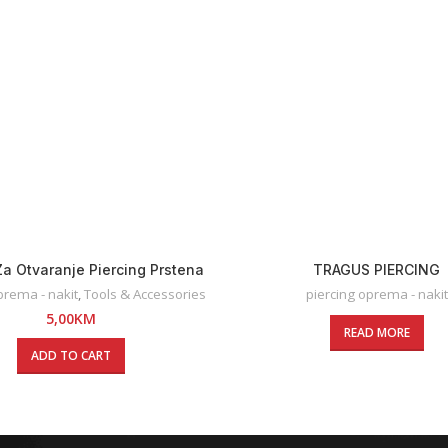
 Za Otvaranje Piercing Prstena
TRAGUS PIERCING
prema - nakit
,
Tools & Accessories
piercing oprema - nakit
5,00
KM
READ MORE
ADD TO CART