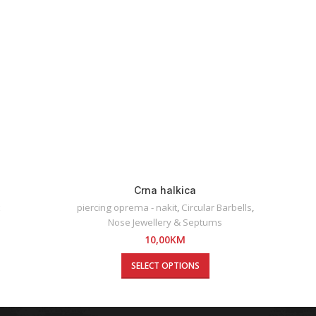
Crna halkica
piercing oprema - nakit
,
Circular Barbells
,
pierc
Nose Jewellery & Septums
10,00
KM
SELECT OPTIONS