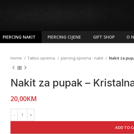
PIERCING NAKIT
PIERCING CIJENE
GIFT SHOP
O 
Home
Tattoo oprema
piercing oprema - nakit
Nakit za pup
Nakit za pupak – Kristaln
20,00
KM
ADD TO C