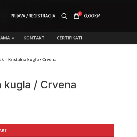
0
PRIJAVA / REGISTRACIJA
0,00
KM
NAMA
KONTAKT
CERTIFIKATI
ak – Kristalna kugla / Crvena
a kugla / Crvena
ART