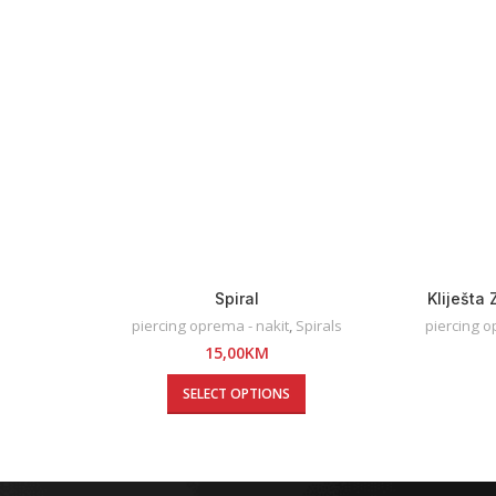
Spiral
Kliješta
piercing oprema - nakit
,
Spirals
piercing o
15,00
KM
SELECT OPTIONS