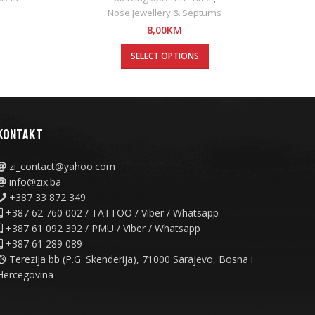
Nose Jewellery & Septums
8,00
KM
SELECT OPTIONS
KONTAKT
zi_contact@yahoo.com
info@zix.ba
+387 33 872 349
+387 62 760 002 / TATTOO / Viber / Whatsapp
+387 61 092 392 / PMU / Viber / Whatsapp
+387 61 289 089
Terezija bb (P.G. Skenderija), 71000 Sarajevo, Bosna i
Hercegovina