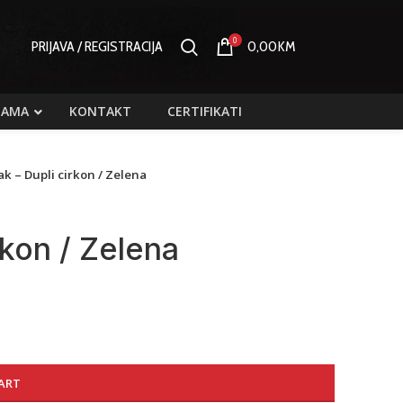
0
PRIJAVA / REGISTRACIJA
0,00
KM
NAMA
KONTAKT
CERTIFIKATI
ak – Dupli cirkon / Zelena
rkon / Zelena
ART