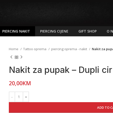
PIERCING NAKIT
PIERCING CIJENE
GIFT SHOP
O 
Home
Tattoo oprema
piercing oprema - nakit
Nakit za pup
Nakit za pupak – Dupli ci
20,00
KM
ADD TO C