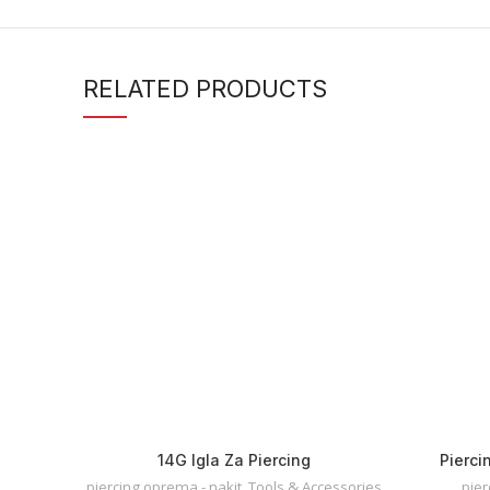
RELATED PRODUCTS
14G Igla Za Piercing
Pierci
piercing oprema - nakit
,
Tools & Accessories
pier