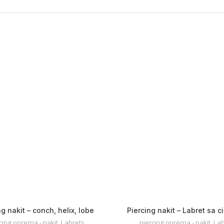
ng nakit – conch, helix, lobe
Piercing nakit – Labret sa 
cing oprema - nakit
,
Labrets
piercing oprema - nakit
,
Lab