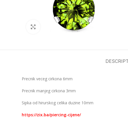
Click to enlarge
DESCRIP
Precnik veceg cirkona 6mm
Precnik manjeg cirkona 3mm
Sipka od hirurskog celika duzine 10mm
https://zix.ba/piercing-cijene/