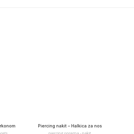
cirkonom
Piercing nakit – Halkica za nos
rets
piercing oprema - nakit
,
piercin