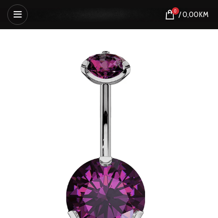
0
/
0,00
KM