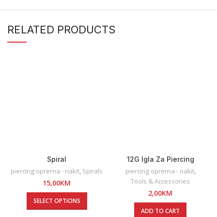
RELATED PRODUCTS
Spiral
12G Igla Za Piercing
piercing oprema - nakit
,
Spirals
piercing oprema - nakit
,
Tools & Accessories
15,00
KM
2,00
KM
SELECT OPTIONS
ADD TO CART