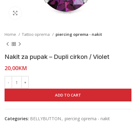
Click to enlarge
Home
Tattoo oprema
piercing oprema - nakit
Nakit za pupak – Dupli cirkon / Violet
20,00
KM
ADD TO CART
Categories:
BELLYBUTTON
,
piercing oprema - nakit