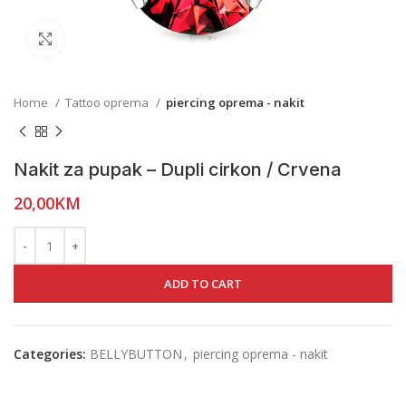
Click to enlarge
Home
Tattoo oprema
piercing oprema - nakit
Nakit za pupak – Dupli cirkon / Crvena
20,00
KM
ADD TO CART
Categories:
BELLYBUTTON
,
piercing oprema - nakit