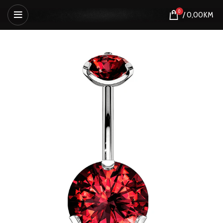
0
/
0,00
KM