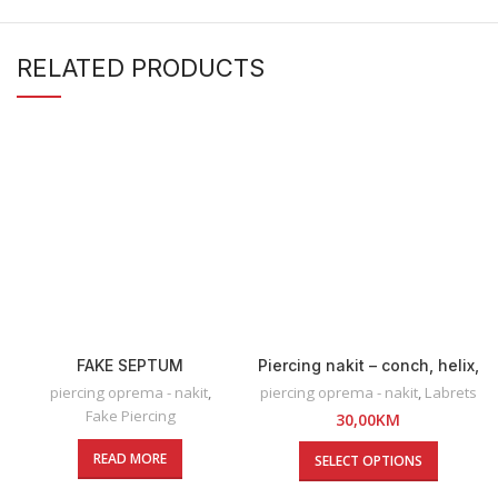
RELATED PRODUCTS
FAKE SEPTUM
Piercing nakit – conch, helix,
lobe
piercing oprema - nakit
,
piercing oprema - nakit
,
Labrets
Fake Piercing
30,00
KM
READ MORE
SELECT OPTIONS