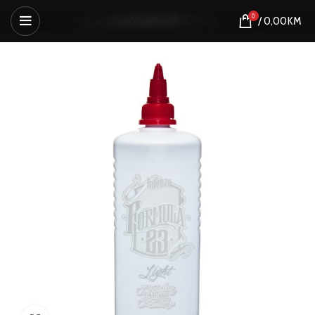
0
/
0,00
KM