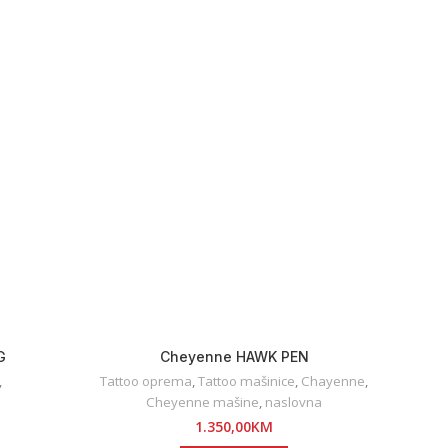
G
Cheyenne HAWK PEN
S
,
Tattoo oprema
,
Tattoo mašinice
,
Chayenne
,
Tatto
i
Cheyenne mašine
,
naslovna
1.350,00
KM