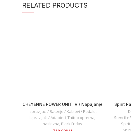
RELATED PRODUCTS
CHEYENNE POWER UNIT IV / Napajanje
Spirit P
Ispravljači / Baterije / Kablovi / Pedale
,
D
Ispravljači / Adapteri
,
Tattoo oprema
,
Stencil +
naslovna
,
Black Friday
Spiri
Spir
710,00
KM