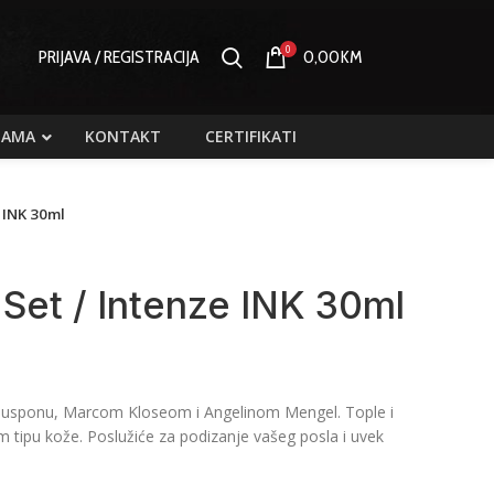
0
PRIJAVA / REGISTRACIJA
0,00
KM
NAMA
KONTAKT
CERTIFIKATI
 INK 30ml
Set / Intenze INK 30ml
 u usponu, Marcom Kloseom i Angelinom Mengel. Tople i
em tipu kože. Poslužiće za podizanje vašeg posla i uvek