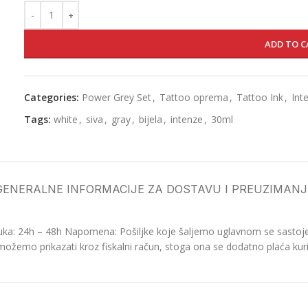
ADD TO C
Categories:
Power Grey Set
,
Tattoo oprema
,
Tattoo Ink
,
Int
Tags:
white
,
siva
,
gray
,
bijela
,
intenze
,
30ml
GENERALNE INFORMACIJE ZA DOSTAVU I PREUZIMANJ
ka: 24h – 48h Napomena: Pošiljke koje šaljemo uglavnom se sastoje o
možemo prikazati kroz fiskalni račun, stoga ona se dodatno plaća kurir