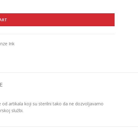
ART
enze Ink
E
d artikala koji su sterilni tako da ne dozvoljavamo
skoj službi.