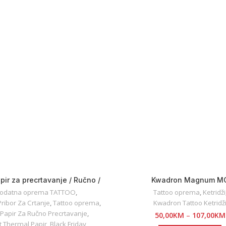
apir za precrtavanje / Ručno /
Kwadron Magnum M
Termalno
odatna oprema TATTOO
,
Tattoo oprema
,
Ketridži
 Pribor Za Crtanje
,
Tattoo oprema
,
Kwadron Tattoo Ketridž
t Papir Za Ručno Precrtavanje
,
50,00
KM
–
107,00
KM
it Thermal Papir
,
Black Friday