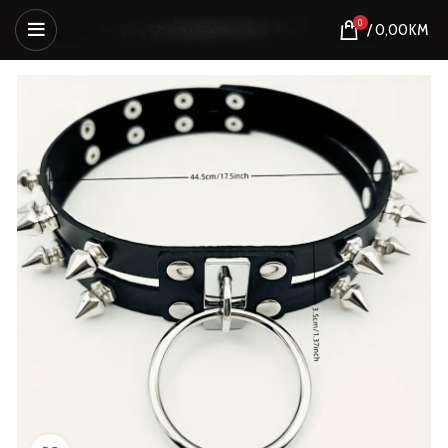
0
/
0,00
KM