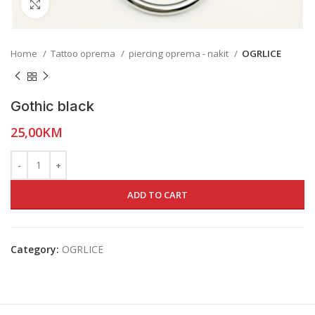
Click to enlarge
Home
Tattoo oprema
piercing oprema - nakit
OGRLICE
Gothic black
25,00
KM
ADD TO CART
Category:
OGRLICE