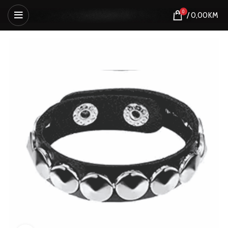
0
/
0,00
KM