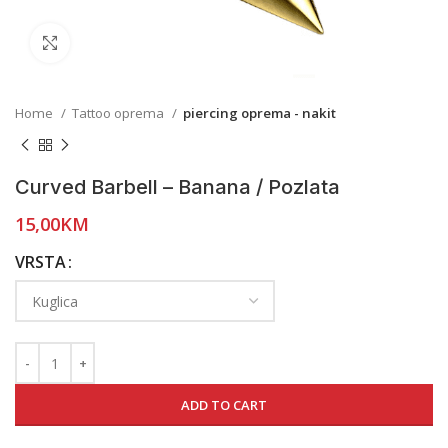
Click to enlarge
Home
Tattoo oprema
piercing oprema - nakit
Curved Barbell – Banana / Pozlata
15,00
KM
VRSTA
ADD TO CART