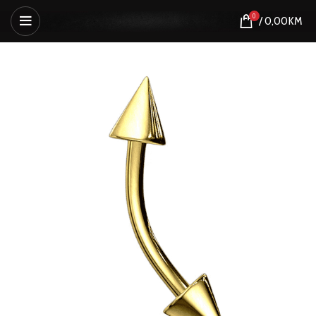
0
/
0,00
KM