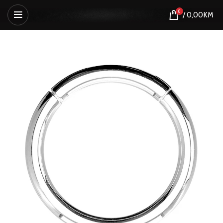
0
/
0,00
KM