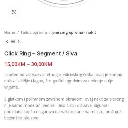
Click to enlarge
Home
Tattoo oprema
piercing oprema - nakit
Click Ring – Segment / Siva
15,00
KM
–
30,00
KM
Izrađen od visokokvalitetnog medicinskog čelika, ovaj je komad
nakita izdržljiv i lagan, što ga čini ugodnim za nošenje dulje
vrijeme.
S glatkom i poliranom završnom obradom, ovaj nakit za piercing
nije samo moderan, već se i lako čisti i održava. Sigurna i
pouzdana kopča osigurava da nakit ostane na mjestu, pružajući
bezbrižno iskustvo.