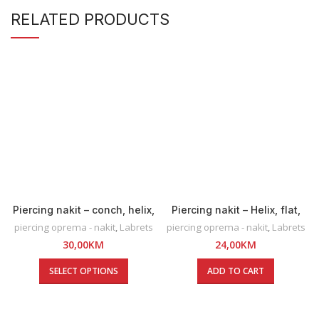
RELATED PRODUCTS
Piercing nakit – conch, helix,
Piercing nakit – Helix, flat,
lobe
lobe, tragus
piercing oprema - nakit
,
Labrets
piercing oprema - nakit
,
Labrets
30,00
KM
24,00
KM
SELECT OPTIONS
ADD TO CART