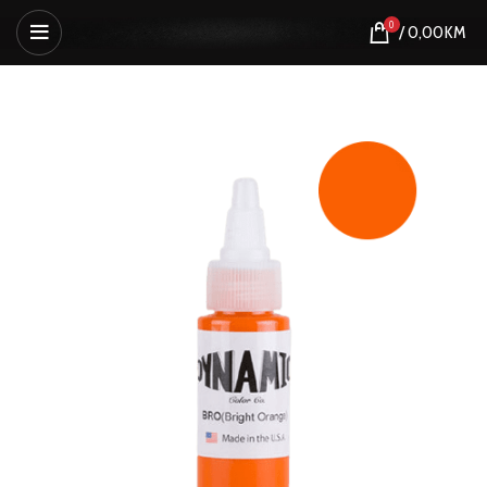
0
/
0,00
KM