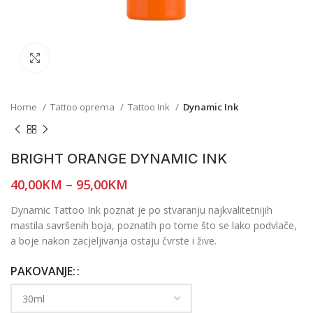
Click to enlarge
Home
Tattoo oprema
Tattoo Ink
Dynamic Ink
BRIGHT ORANGE DYNAMIC INK
40,00
KM
–
95,00
KM
Dynamic Tattoo Ink poznat je po stvaranju najkvalitetnijih
mastila savršenih boja, poznatih po tome što se lako podvlače,
a boje nakon zacjeljivanja ostaju čvrste i žive.
PAKOVANJE: