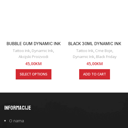
BUBBLE GUM DYNAMIC INK
BLACK 30ML DYNAMIC INK
Tattoo Ink
,
Dynamic Ink
,
Tattoo Ink
,
Crne Boje
,
Akcijski Proizvodi
Dynamic Ink
,
Black Friday
45,00
KM
45,00
KM
SELECT OPTIONS
ADD TO CART
INFORMACIJE
O nama