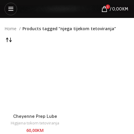
0
/
0,00
KM
Home
Products tagged “njega tijekom tetoviranja”
Cheyenne Prep Lube
Higijena tokom tetoviranja
60,00
KM