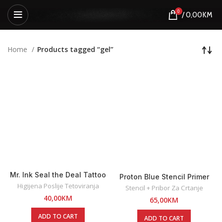
0
/
0,00
KM
Home
Products tagged “gel”
Mr. Ink Seal the Deal Tattoo
Proton Blue Stencil Primer
Finish Gel – 100 ml
Gel
Higijena Poslije Tetoviranja
Stencil + Pribor Za Crtanje
40,00
KM
65,00
KM
ADD TO CART
ADD TO CART