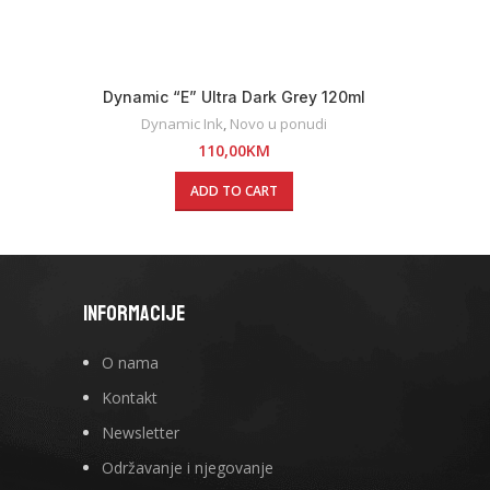
Dynamic “E” Ultra Dark Grey 120ml
Dynamic Ink
,
Novo u ponudi
110,00
KM
ADD TO CART
INFORMACIJE
O nama
Kontakt
Newsletter
Održavanje i njegovanje