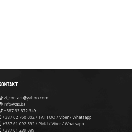
KONTAKT
zi_contact@yahoo.com
info@zix.ba
+387 33 872 349
+387 62 760 002 / TATTOO / Viber / Whatsapp
+387 61 092 392 / PMU / Viber / Whatsapp
+387 61 289 089